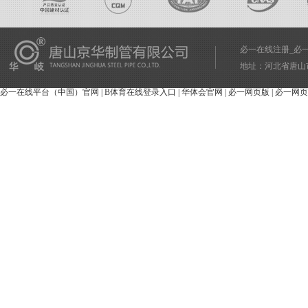
必一在线注册_必
地址：河北省唐山市开平区
必一在线平台（中国）官网
|
B体育在线登录入口
|
华体会官网
|
必一网页版
|
必一网页