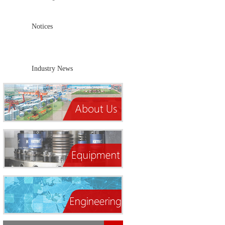
Notices
Company News
Industry News