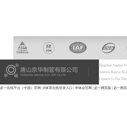
Tangshan Jinghua Ste
Address:Kaiyue Road
Contacts:Li Hui Te
必一在线平台（中国）官网
|
B体育在线登录入口
|
华体会官网
|
必一网页版
|
必一网页